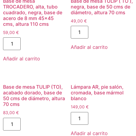
Base de mesa
Base de mesa TULIP ( TO ),
TROCADERO, alta, tubo
negra, base de 50 cms de
cuadrado, negra, base de
diámetro, altura 70 cms
acero de 8 mm 45×45
49,00
€
cms, altura 110 cms
59,00
€
Añadir al carrito
Añadir al carrito
Base de mesa TULIP (TO),
Lámpara AR, pie salón,
acabado dorado, base de
cromada, base mármol
50 cms de diámetro, altura
blanco
70 cms
149,00
€
83,00
€
Añadir al carrito