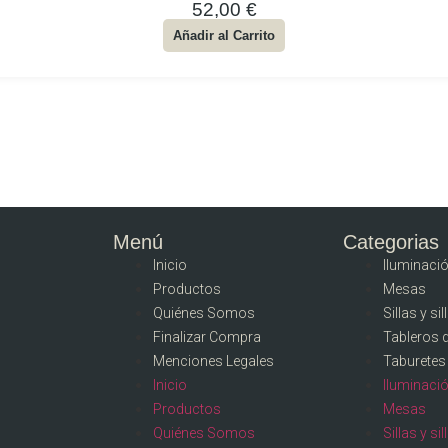
52,00
€
Añadir al Carrito
Menú
Categorias
Inicio
Iluminaci
Productos
Mesas
Quiénes Somos
Sillas y si
Finalizar Compra
Tableros 
Menciones Legales
Taburetes
Inicio
Iluminaci
Productos
Mesas
Quiénes Somos
Sillas y si