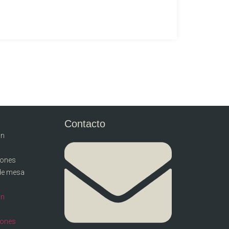
Contacto
ón
llones
de mesa
ón
llones