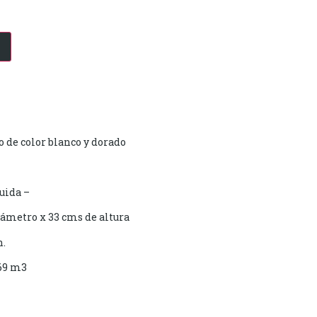
 de color blanco y dorado
uida –
ámetro x 33 cms de altura
n.
69 m3