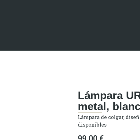
Lámpara UR
metal, blan
Lámpara de colgar, diseño
disponibles
99,00
€