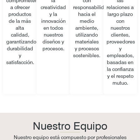
comprometemos
la
con
las
a ofrecer
creatividad
responsabilidad
relaciones a
productos
y la
hacia el
largo plazo
de la más
innovación
medio
con
alta
en todos
ambiente,
nuestros
calidad,
nuestros
utilizando
clientes,
garantizando
diseños y
materiales
proveedores
durabilidad
procesos.
y procesos
y
y
sostenibles.
empleados,
satisfacción.
basadas en
la confianza
y el respeto
mutuo.
Nuestro Equipo
Nuestro equipo está compuesto por profesionales