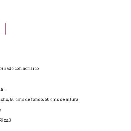
o
inado con acrílico
a –
ho, 60 cms de fondo, 50 cms de altura
n.
59 m3