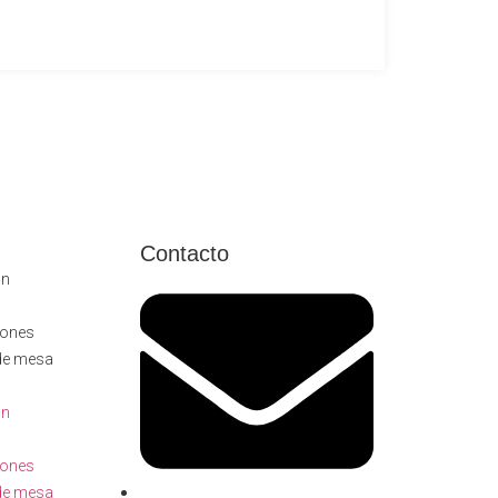
Contacto
ón
llones
de mesa
ón
llones
de mesa