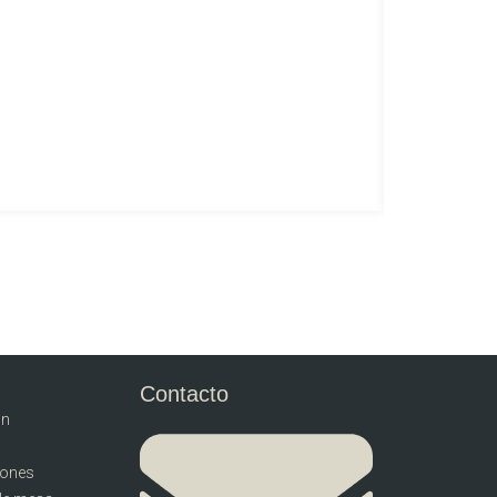
Contacto
ón
llones