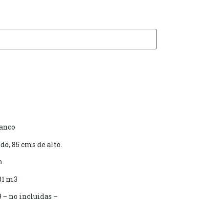
lanco
o, 85 cms de alto.
n.
31 m3
– no incluidas –