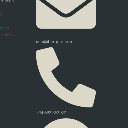
de mesa
ón
llones
de mesa
info@iberapro.com
+34 683 363 531