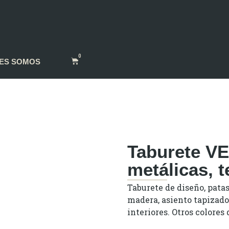
0
ES SOMOS
Taburete V
metálicas, t
Taburete de diseño, pata
madera, asiento tapizado 
interiores. Otros colores 