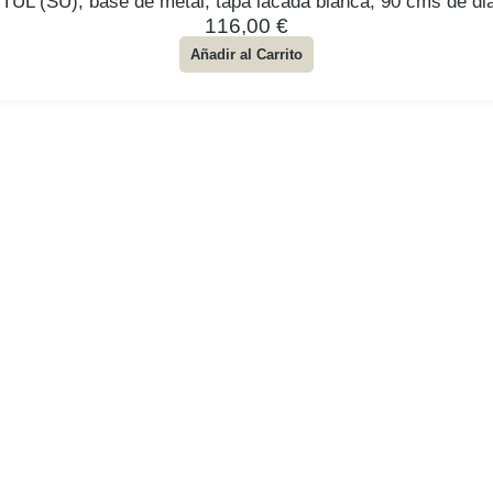
TUL (SU), base de metal, tapa lacada blanca, 90 cms de di
116,00
€
Añadir al Carrito