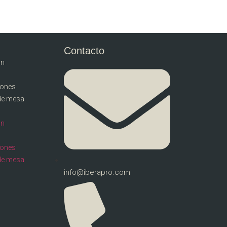
Contacto
ón
llones
de mesa
ón
llones
de mesa
info@iberapro.com