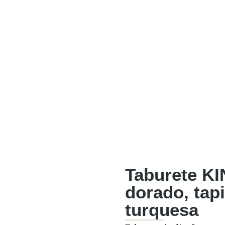
Taburete KI
dorado, tap
turquesa