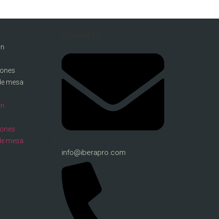
Contacto
ón
llones
de mesa
ón
llones
de mesa
info@iberapro.com