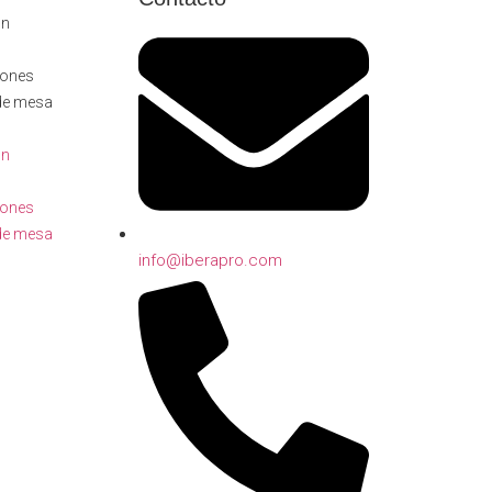
ón
llones
de mesa
ón
llones
de mesa
info@iberapro.com