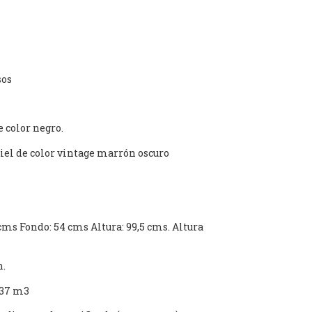
sos
e color negro.
iel de color vintage marrón oscuro
s Fondo: 54 cms Altura: 99,5 cms. Altura
n.
237 m3