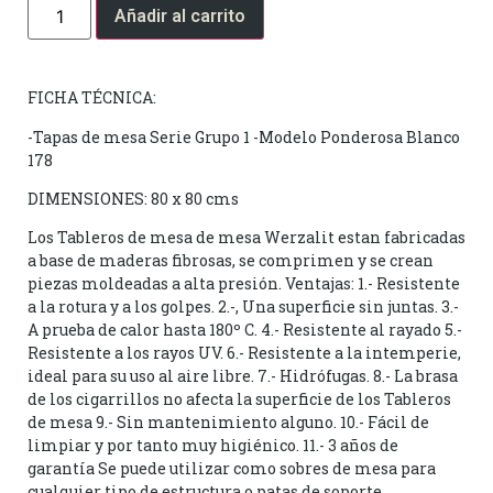
Añadir al carrito
FICHA TÉCNICA:
-Tapas de mesa Serie Grupo 1 -Modelo Ponderosa Blanco
178
DIMENSIONES: 80 x 80 cms
Los Tableros de mesa de mesa Werzalit estan fabricadas
a base de maderas fibrosas, se comprimen y se crean
piezas moldeadas a alta presión. Ventajas: 1.- Resistente
a la rotura y a los golpes. 2.-, Una superficie sin juntas. 3.-
A prueba de calor hasta 180º C. 4.- Resistente al rayado 5.-
Resistente a los rayos UV. 6.- Resistente a la intemperie,
ideal para su uso al aire libre. 7.- Hidrófugas. 8.- La brasa
de los cigarrillos no afecta la superficie de los Tableros
de mesa 9.- Sin mantenimiento alguno. 10.- Fácil de
limpiar y por tanto muy higiénico. 11.- 3 años de
garantía Se puede utilizar como sobres de mesa para
cualquier tipo de estructura o patas de soporte