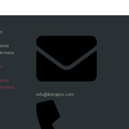
Contacto
ón
llones
de mesa
ón
llones
de mesa
info@iberapro.com