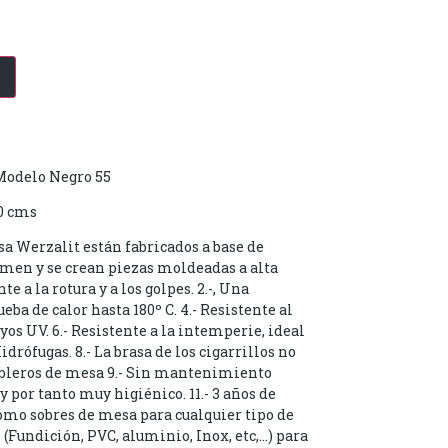
-Modelo Negro 55
0 cms
a Werzalit están fabricados a base de
men y se crean piezas moldeadas a alta
te a la rotura y a los golpes. 2.-, Una
rueba de calor hasta 180º C. 4.- Resistente al
ayos UV. 6.- Resistente a la intemperie, ideal
 Hidrófugas. 8.- La brasa de los cigarrillos no
 Tableros de mesa 9.- Sin mantenimiento
 y por tanto muy higiénico. 11.- 3 años de
como sobres de mesa para cualquier tipo de
 (Fundición, PVC, aluminio, Inox, etc,…) para