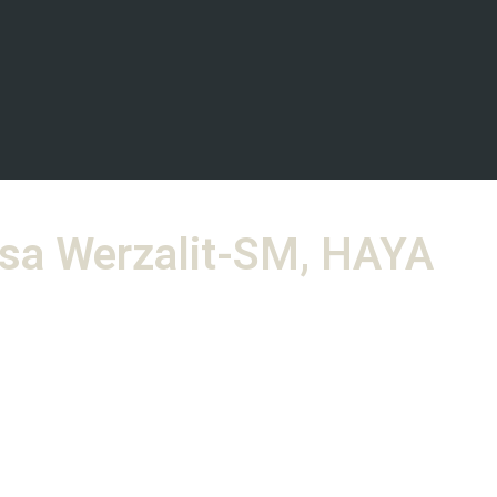
esa Werzalit-SM, HAYA