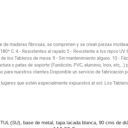
de maderas fibrosas, se comprimen y se crean piezas moldeadas a
 180º C. 4.- Resistentes al rayado 5.- Resistente a los rayos UV. 6.
e de los Tableros de mesa. 9.- Sin mantenimiento alguno. 10.- Fáci
tura o patas de soporte (Fundición, PVC, aluminio, Inox, etc,…) 
ño para nuestros clientes.Disponible un servicio de fabricación 
 lugares que estén especialmente expuestos al sol. Los Tabler
TUL (SU), base de metal, tapa lacada blanca, 90 cms de di