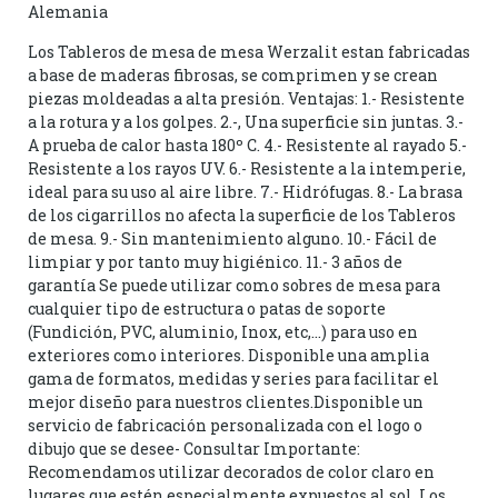
Alemania
Los Tableros de mesa de mesa Werzalit estan fabricadas
a base de maderas fibrosas, se comprimen y se crean
piezas moldeadas a alta presión. Ventajas: 1.- Resistente
a la rotura y a los golpes. 2.-, Una superficie sin juntas. 3.-
A prueba de calor hasta 180º C. 4.- Resistente al rayado 5.-
Resistente a los rayos UV. 6.- Resistente a la intemperie,
ideal para su uso al aire libre. 7.- Hidrófugas. 8.- La brasa
de los cigarrillos no afecta la superficie de los Tableros
de mesa. 9.- Sin mantenimiento alguno. 10.- Fácil de
limpiar y por tanto muy higiénico. 11.- 3 años de
garantía Se puede utilizar como sobres de mesa para
cualquier tipo de estructura o patas de soporte
(Fundición, PVC, aluminio, Inox, etc,…) para uso en
exteriores como interiores. Disponible una amplia
gama de formatos, medidas y series para facilitar el
mejor diseño para nuestros clientes.Disponible un
servicio de fabricación personalizada con el logo o
dibujo que se desee- Consultar Importante:
Recomendamos utilizar decorados de color claro en
lugares que estén especialmente expuestos al sol. Los