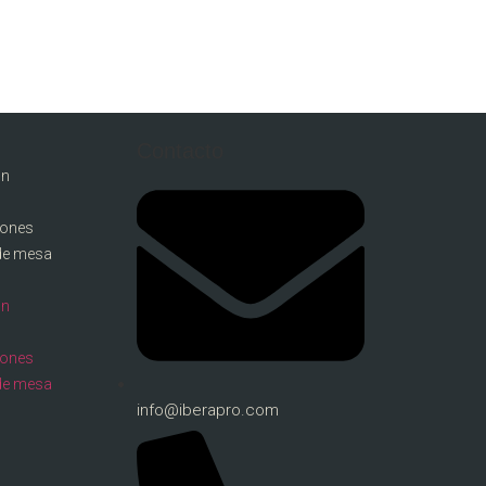
Contacto
ón
llones
de mesa
ón
llones
de mesa
info@iberapro.com