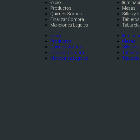
Inicio
Iluminac
Productos
Mesas
Quiénes Somos
Sillas y s
Finalizar Compra
Tableros
Menciones Legales
Taburete
Inicio
Iluminac
Productos
Mesas
Quiénes Somos
Sillas y s
Finalizar Compra
Tableros
Menciones Legales
Taburete