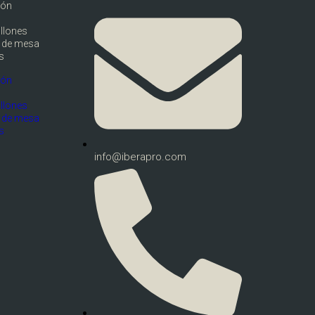
ión
illones
 de mesa
s
ión
illones
 de mesa
s
info@iberapro.com