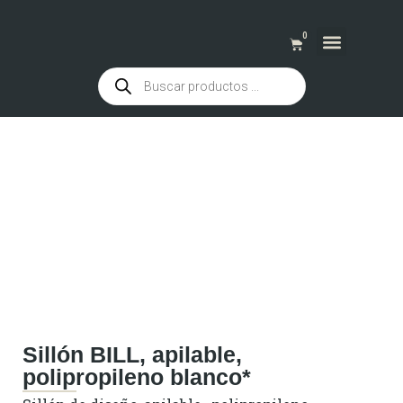
0
QUIENES SOMOS
Sillón BILL, apilable,
polipropileno blanco*