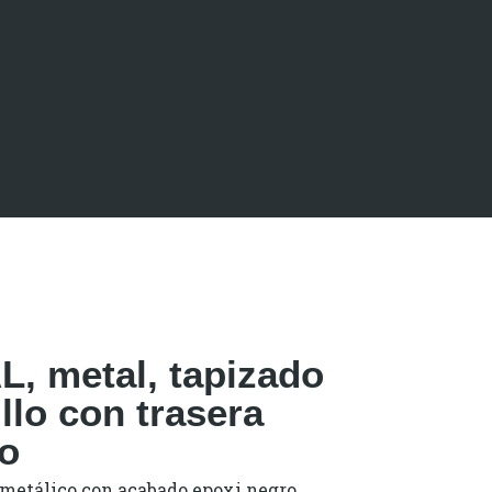
L, metal, tapizado
llo con trasera
go
 metálico con acabado epoxi negro,