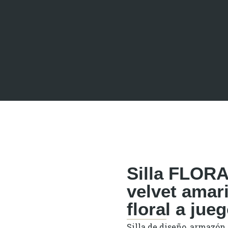
Silla FLORA
velvet amari
floral a jue
Silla de diseño, armazón