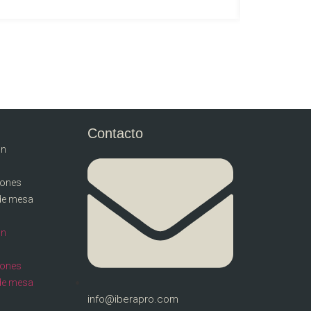
Contacto
ón
llones
de mesa
ón
llones
de mesa
info@iberapro.com