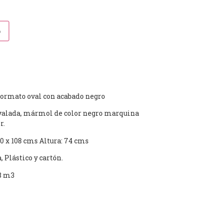
o
 formato oval con acabado negro
valada, mármol de color negro marquina
r.
 x 108 cms Altura: 74 cms
Plástico y cartón.
8 m3