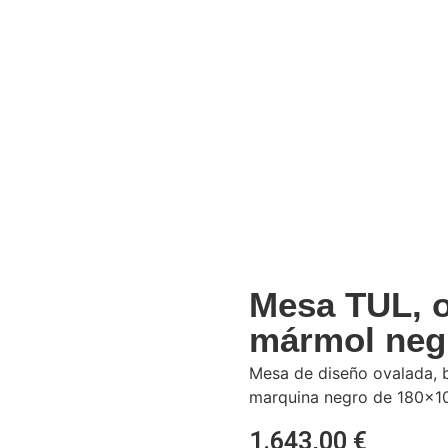
Mesa TUL, ov
mármol neg
Mesa de diseño ovalada, b
marquina negro de 180×1
1.643,00
€