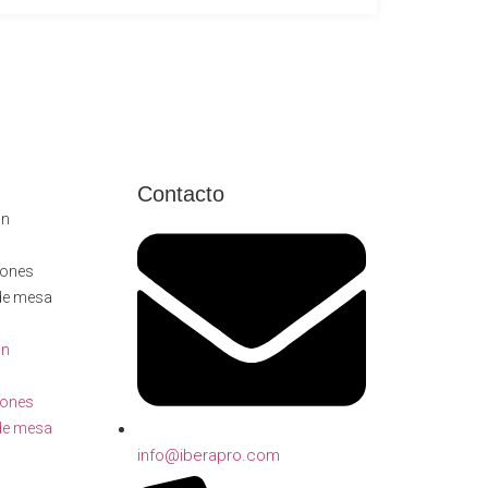
Contacto
ón
llones
de mesa
ón
llones
de mesa
info@iberapro.com