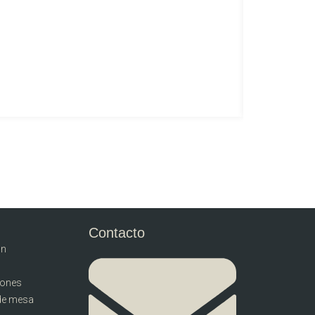
Contacto
ón
llones
de mesa