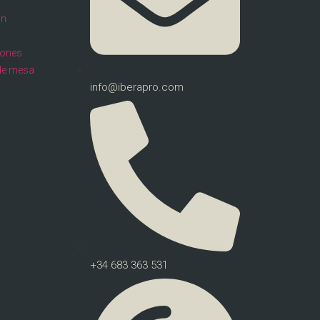
ón
llones
de mesa
info@iberapro.com
+34 683 363 531