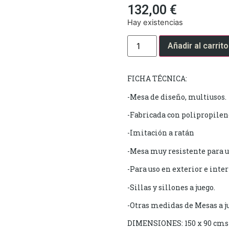
132,00
€
Hay existencias
Añadir al carrito
FICHA TÉCNICA:
-Mesa de diseño, multiusos.
-Fabricada con polipropilen
-Imitación a ratán
-Mesa muy resistente para u
-Para uso en exterior e inter
-Sillas y sillones a juego.
-Otras medidas de Mesas a j
DIMENSIONES: 150 x 90 cms 