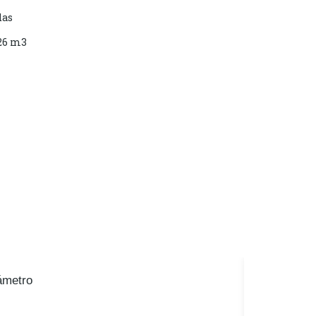
das
26 m3
ámetro